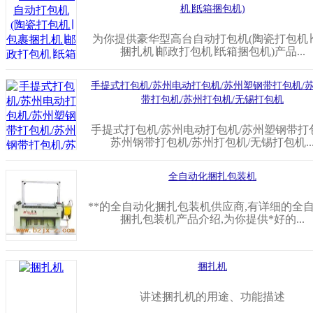
机∣纸箱捆包机)
为你提供豪华型高台自动打包机(陶瓷打包机∣
捆扎机∣邮政打包机∣纸箱捆包机)产品...
手提式打包机/苏州电动打包机/苏州塑钢带打包机/
带打包机/苏州打包机/无锡打包机
手提式打包机/苏州电动打包机/苏州塑钢带打
苏州钢带打包机/苏州打包机/无锡打包机..
全自动化捆扎包装机
**的全自动化捆扎包装机供应商,有详细的全
捆扎包装机产品介绍,为你提供*好的...
捆扎机
讲述捆扎机的用途、功能描述