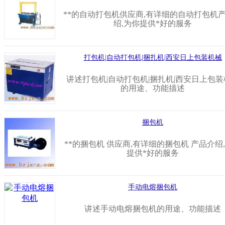
**的自动打包机供应商,有详细的自动打包机
绍,为你提供*好的服务
打包机|自动打包机|捆扎机|西安日上包装机械
讲述打包机|自动打包机|捆扎机|西安日上包装
的用途、功能描述
捆包机
**的捆包机 供应商,有详细的捆包机 产品介绍
提供*好的服务
手动电熔捆包机
讲述手动电熔捆包机的用途、功能描述