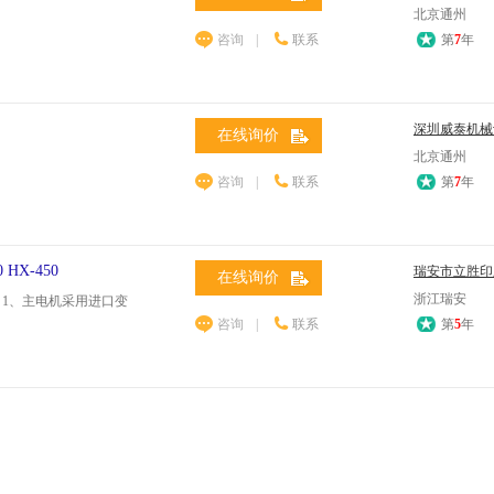
北京通州
咨询
|
联系
第
7
年
深圳威泰机械
在线询价
北京通州
咨询
|
联系
第
7
年
HX-450
瑞安市立胜印
在线询价
浙江瑞安
 1、主电机采用进口变
咨询
|
联系
第
5
年