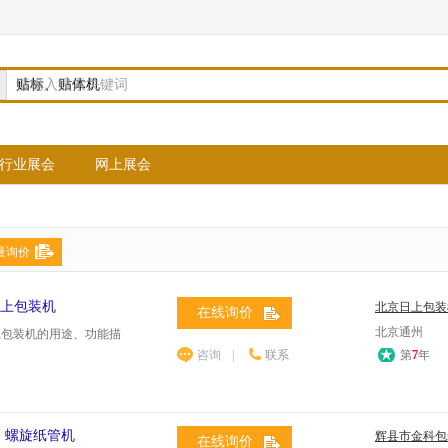
请输入搜索关键词
行业展会
网上展会
量询价
日上包装机
北京日上包装
在线询价
北京通州
上包装机的用途、功能描
咨询
|
联系
第
7
年
、螺旋纸管机
辉县市金科包
在线询价