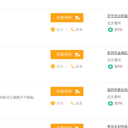
开平市沙冈索
在线询价
北京通州
咨询
|
联系
第
7
年
苏州市金阊区
在线询价
北京通州
咨询
|
联系
第
7
年
温州市新达包
在线询价
北京通州
细的卧式小圆瓶不干胶贴
咨询
|
联系
第
7
年
青岛永创包装