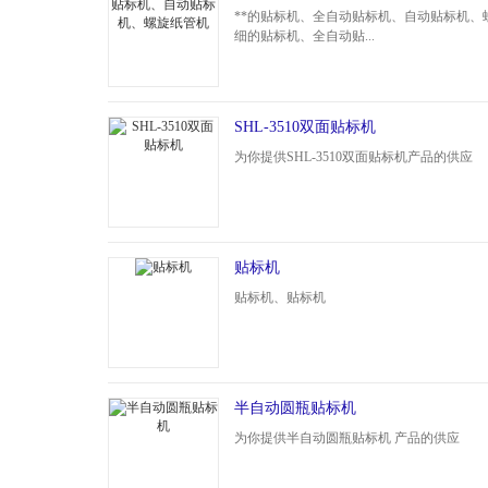
**的贴标机、全自动贴标机、自动贴标机、
细的贴标机、全自动贴...
SHL-3510双面贴标机
为你提供SHL-3510双面贴标机产品的供应
贴标机
贴标机、贴标机
半自动圆瓶贴标机
为你提供半自动圆瓶贴标机 产品的供应