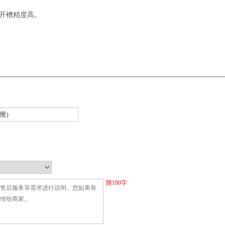
，开槽精度高。
限
100
字