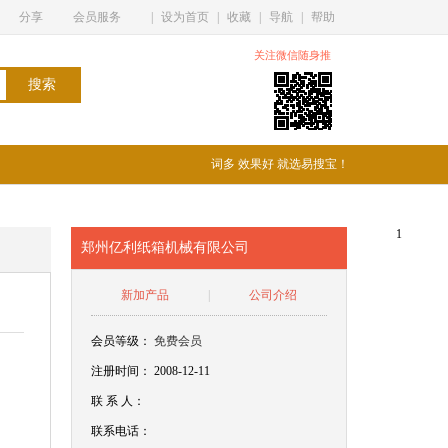
分享
会员服务
|
设为首页
|
收藏
|
导航
|
帮助
关注微信随身推
词多 效果好 就选易搜宝！
1
郑州亿利纸箱机械有限公司
新加产品
|
公司介绍
会员等级：
免费会员
注册时间： 2008-12-11
联
系
人：
联系电话：