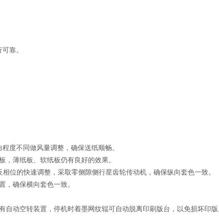
行可靠。
。
弯曲程度不同做风量调整，确保送纸顺畅。
纸板，薄纸板、软纸板仍有良好的效果。
0 正反相位的快速调整，采取零侧隙侧行星齿轮传动机，确保纵向套色一致。
位置，确保横向套色一致。
置有自动空转装置，停机时着墨网纹辊可自动脱离印刷版台，以免损坏印版