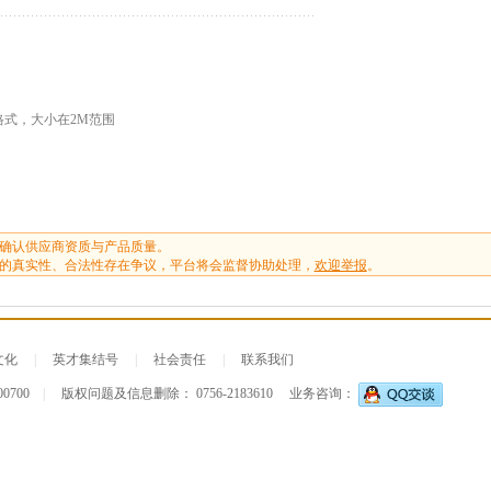
G格式，大小在2M范围
确认供应商资质与产品质量。
的真实性、合法性存在争议，平台将会监督协助处理，
欢迎举报
。
文化
|
英才集结号
|
社会责任
|
联系我们
00700
|
版权问题及信息删除： 0756-2183610
业务咨询：