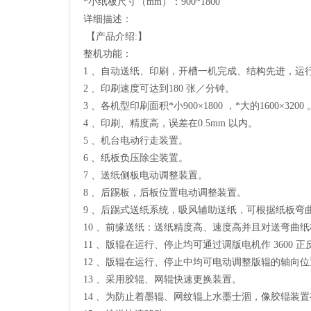
*小纸板尺寸（mm）：900*1800
详细描述：
【产品介绍:】
整机功能：
1 、自动送纸、印刷，开槽一机完成、结构先进，运
2 、印刷速度可达到180 张／分钟。
3 、各机型印刷面积*小900×1800 ，*大的1600×3200 
4 、印刷、精度高，误差在0.5mm 以内。
5 、机台电动行走装置。
6 、纸板负压除尘装置。
7 、送纸侧板电动调整装置。
8 、后踢板，后板位置电动调整装置。
9 、后踢式送纸系统，吸风辅助送纸，可根据纸板
10 、前缘送纸：送纸精度高、速度高并且对送弯曲
11 、版辊在运行、停止均可通过调版电机作 360
12 、版辊在运行、停止中均可电动调整版辊的轴向
13 、采用胶辊、网辊快速更换装置。
14 、为防止着墨辊、网纹辊上水墨士涸，像胶辊装