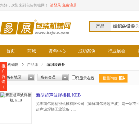
您好，欢迎来到包装机械网！
请登录
免费注册
产品
请输入搜索
首页
商城
资料中心
成功案例
行业展会
包装机械网
产品库
编织袋设备
推
广
咨
所有地区
所有会员
只显示在线
批量询价
询
《
新型超声波焊接机 KEB
芜湖凯尔博精密机械有限公司（简称凯尔博超声波）是一家专
超声波焊接工业设备，...