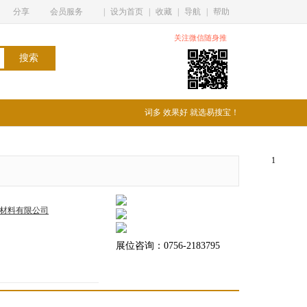
分享
会员服务
|
设为首页
|
收藏
|
导航
|
帮助
关注微信随身推
词多 效果好 就选易搜宝！
1
材料有限公司
展位咨询：0756-2183795