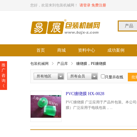
您好，欢迎来到包装机械网！
请登录
免费注册
产品
首页
商城
资料中心
成功案例
包装机械网
产品库
缠绕膜，PE缠绕膜
推
广
咨
所有地区
所有会员
只显示在线
批
询
《
PVC缠绕膜 HX-0028
PVC缠绕膜 广泛应用于产品外包装。本公
膜）广泛应用于电线包装，...