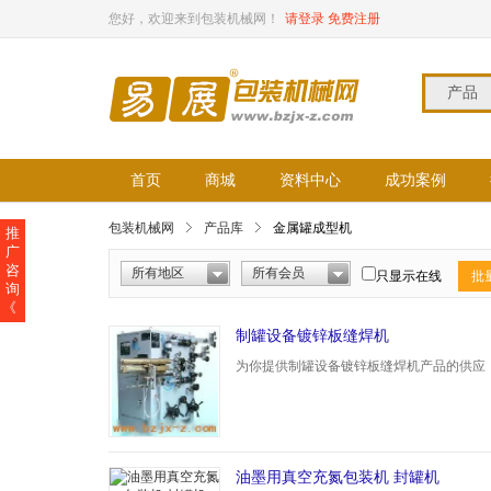
您好，欢迎来到包装机械网！
请登录
免费注册
产品
首页
商城
资料中心
成功案例
包装机械网
产品库
金属罐成型机
推
广
咨
所有地区
所有会员
只显示在线
批
询
《
制罐设备镀锌板缝焊机
为你提供制罐设备镀锌板缝焊机产品的供应
油墨用真空充氮包装机 封罐机