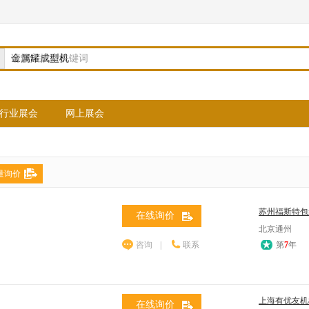
请输入搜索关键词
行业展会
网上展会
量询价
苏州福斯特包
在线询价
北京通州
咨询
|
联系
第
7
年
上海有优友机
在线询价