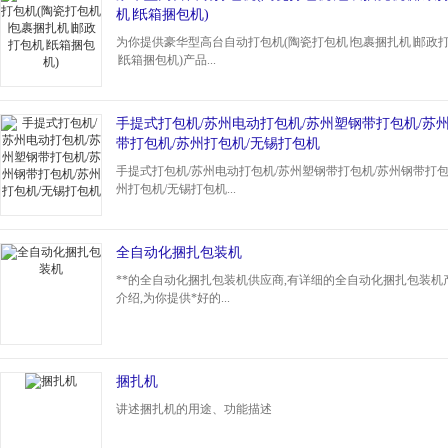
机∣纸箱捆包机)
为你提供豪华型高台自动打包机(陶瓷打包机∣包裹捆扎机∣邮政
∣纸箱捆包机)产品...
手提式打包机/苏州电动打包机/苏州塑钢带打包机/苏
带打包机/苏州打包机/无锡打包机
手提式打包机/苏州电动打包机/苏州塑钢带打包机/苏州钢带打包
州打包机/无锡打包机...
全自动化捆扎包装机
**的全自动化捆扎包装机供应商,有详细的全自动化捆扎包装机
介绍,为你提供*好的...
捆扎机
讲述捆扎机的用途、功能描述