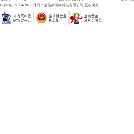
Copyright?2004-2017 珠海市金信桥网络科技有限公司 版权所有