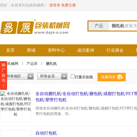
您好，欢迎来到包装机械网！
请登录
免费注册
产品
请输入搜索
首页
商城
资料中心
成功案例
行业展会
包装机械网
产品库
捆扎机
推
广
咨
所有地区
所有会员
只显示在线
批量询价
询
《
全自动捆扎机/全自动打包机/捆包机/成都打包机/PET
包机/塑带打包机
讲述全自动捆扎机/全自动打包机/捆包机/成都打包机/PET带打包
带打包机的用途、功...
自动打包机