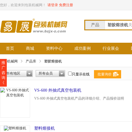
您好，欢迎来到包装机械网！
请登录
免费注册
产品
请输入搜索
首页
商城
资料中心
成功案例
行业展会
包装机械网
产品库
塑胶熔接机
推
广
咨
所有地区
所有会员
只显示在线
批量询价
询
《
VS-600 外抽式真空包装机
VS-600 外抽式真空包装机产品的详细介绍、产品报价说明
塑料熔接机