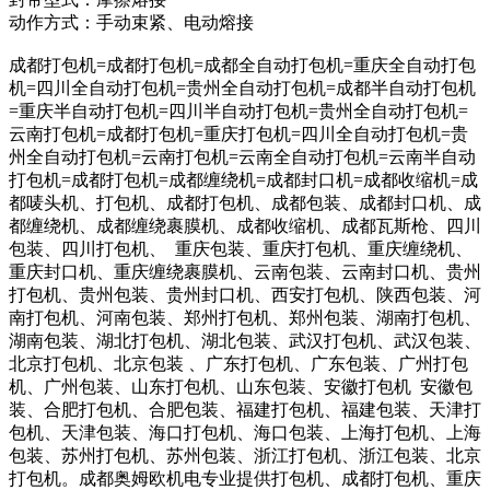
动作方式：手动束紧、电动熔接
成都打包机=成都打包机=成都全自动打包机=重庆全自动打包
机=四川全自动打包机=贵州全自动打包机=成都半自动打包机
=重庆半自动打包机=四川半自动打包机=贵州全自动打包机=
云南打包机=成都打包机=重庆打包机=四川全自动打包机=贵
州全自动打包机=云南打包机=云南全自动打包机=云南半自动
打包机=成都打包机=成都缠绕机=成都封口机=成都收缩机=成
都唛头机、打包机、成都打包机、成都包装、成都封口机、成
都缠绕机、成都缠绕裹膜机、成都收缩机、成都瓦斯枪、四川
包装、四川打包机、 重庆包装、重庆打包机、重庆缠绕机、
重庆封口机、重庆缠绕裹膜机、云南包装、云南封口机、贵州
打包机、贵州包装、贵州封口机、西安打包机、陕西包装、河
南打包机、河南包装、郑州打包机、郑州包装、湖南打包机、
湖南包装、湖北打包机、湖北包装、武汉打包机、武汉包装、
北京打包机、北京包装 、广东打包机、广东包装、广州打包
机、广州包装、山东打包机、山东包装、安徽打包机 安徽包
装、合肥打包机、合肥包装、福建打包机、福建包装、天津打
包机、天津包装、海口打包机、海口包装、上海打包机、上海
包装、苏州打包机、苏州包装、浙江打包机、浙江包装、北京
打包机。成都奥姆欧机电专业提供打包机、成都打包机、重庆