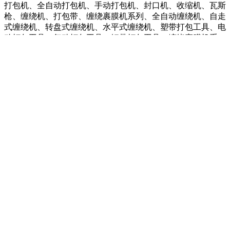
打包机、全自动打包机、手动打包机、封口机、收缩机、瓦斯
枪、缠绕机、打包带、缠绕裹膜机系列、全自动缠绕机、自走
式缠绕机、转盘式缠绕机、水平式缠绕机、塑带打包工具、电
动打包工具、气动打包工具、钢带打包工具、缠绕裹膜机系
列、热收缩机系列、封口机系列、塑料膜封口机、铝箔封口
机、医疗用封口机、全自动捆扎机系列、封箱机系列、缓冲装
置、真空包装机系列、帖标喷码机系列、唛头机系列、附属工
具系列、包装材料系列、化工产品、机械设备、劳保用品、仪
器仪表、气体检测仪、气体报警器、便携式气体检测仪、固定
式气体检测仪、成都气体、重庆气体、云南气体、贵州气体、
北京气体、广州气体、深圳气体、武汉气体、安徽气体、湖南
气体、湖北气体、山东气体、河南气体、河北气体、福建气
体、天津气体、上海气体、江苏气体、南京气体等
在线询价
您好，欢迎询价！我们将会尽快与您联系，谢谢！