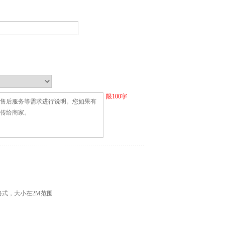
限
100
字
G格式，大小在2M范围