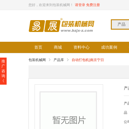
您好，欢迎来到包装机械网！
请登录
免费注册
产品
首页
商城
资料中心
成功案例
包装机械网
产品库
自动打包机||南京宁日
推
广
咨
询
《
产
产
品
公