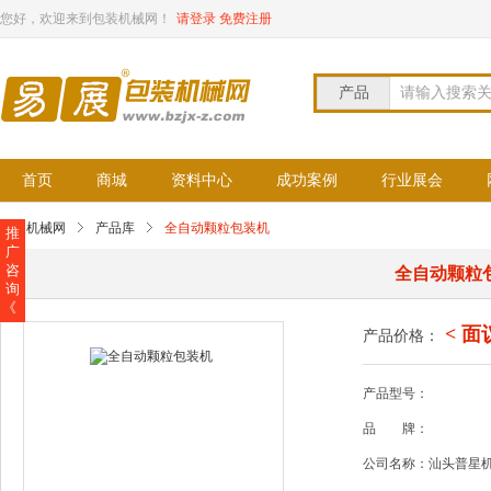
您好，欢迎来到包装机械网！
请登录
免费注册
产品
请输入搜索
首页
商城
资料中心
成功案例
行业展会
包装机械网
产品库
全自动颗粒包装机
推
广
咨
全自动颗粒
询
《
< 面
产品价格：
产品型号：
品
牌：
公司名称：汕头普星