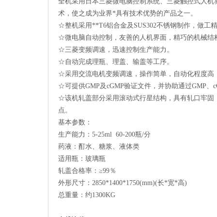
全机采用日本三菱微电脑控制系统、三菱触控式人机界
术，使之成为业界*具有技术优势的产品之一。
☆整机采用**T6铝合金及SUS302不锈钢制作，做工
☆微电脑自动控制，友善的人机界面，精巧的机械结构
☆三菱变频调速，迅速控制生产能力。
☆自动完成理瓶、理盖、输盖等工序。
☆采用交流电机变频调速，操作简单，自动化程度高
☆可提供GMP及cGMP验证文件，并协助通过GMP、c
☆该机轧盖部分采用滚动式行星结构，具有轧口牢固
点。
基本参数：
生产能力：5-25ml 60-200瓶/分
药液：酊水、糖浆、液体类
适用瓶：玻璃瓶
轧盖合格率：≥99％
外形尺寸：2850*1400*1750(mm)(长*宽*高)
总重量：约1300KG