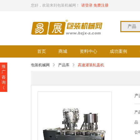
您好，欢迎来到包装机械网！
请登录
免费注册
产品
首页
商城
资料中心
成功案例
包装机械网
产品库
高速灌装轧盖机
推
广
咨
询
《
产
产
品
公