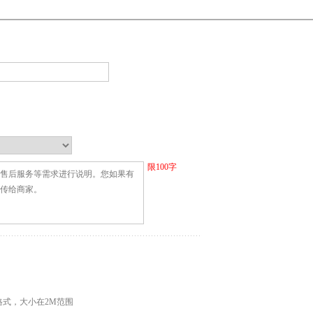
限
100
字
G格式，大小在2M范围