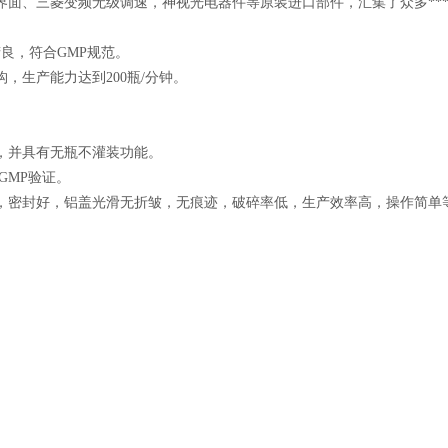
面、三菱变频无级调速，神视光电器件等原装进口部件，汇集了众多***
精良，符合GMP规范。
，生产能力达到200瓶/分钟。
，并具有无瓶不灌装功能。
GMP验证。
，密封好，铝盖光滑无折皱，无痕迹，破碎率低，生产效率高，操作简单