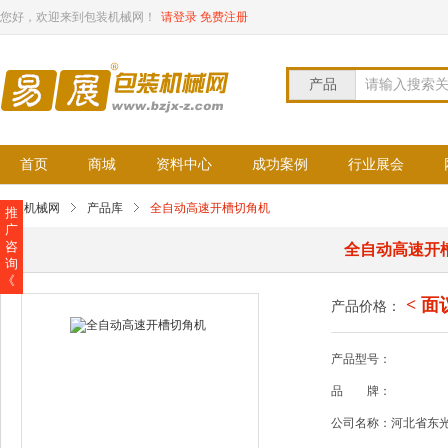
您好，欢迎来到包装机械网！
请登录
免费注册
产品
请输入搜索
首页
商城
资料中心
成功案例
行业展会
包装机械网
产品库
全自动高速开槽切角机
推
广
咨
全自动高速开
询
《
< 面
产品价格：
产品型号：
品
牌：
公司名称：河北省东