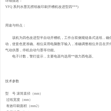
详细描述：
YFQ 系列水墨瓦楞纸板印刷开槽机改进型四***)
用途与特点：
该机为四色改进型半自动开槽机，工作台双侧规链条式送纸，确保
动，使套色更准确。相位采用电脑数字输入，准确调整相位并且在开
气动供墨，停机自动匀墨等功能。
电子计数，警灯提示，主要电器均选用**德力西电器。
技术参数
型 号 滚筒直径（mm）
过纸宽度（mm）
有效印刷面积（mm2）