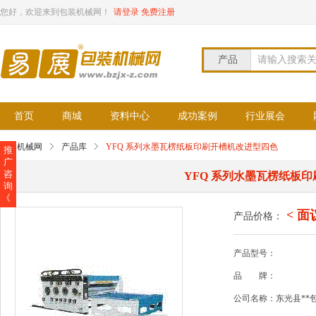
您好，欢迎来到包装机械网！
请登录
免费注册
产品
请输入搜索
首页
商城
资料中心
成功案例
行业展会
包装机械网
产品库
YFQ 系列水墨瓦楞纸板印刷开槽机改进型四色
推
广
咨
YFQ 系列水墨瓦楞纸板
询
《
< 面
产品价格：
产品型号：
品
牌：
公司名称：东光县**