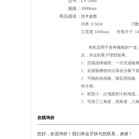
型号：
LV-1000
规格：
1000mm
商品描述：
技术参数:
功率: 8.5KW 刀数: 4
工宽度:1000mm 外形尺寸: 146
本机适用于各种规格的**盒、
次，并达到客户理想效果。
1、压辊连续输纸，一次完成板
2、反面铣槽使纸尘落在台板下
3、可铣削灰纸板，细瓦楞纸板
作方便。
4、机型小，占地面积小耗电低
5、可加工三角形，四角形，六
在线询价
您好，欢迎询价！我们将会尽快与您联系，谢谢！