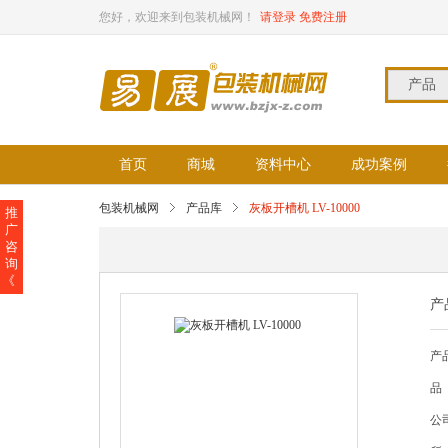
您好，欢迎来到包装机械网！
请登录
免费注册
产品
首页
商城
资料中心
成功案例
包装机械网
产品库
灰板开槽机 LV-10000
推
广
咨
询
《
产
产品
品
公