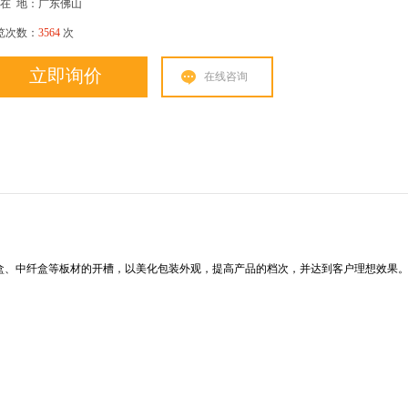
在
地：广东佛山
览次数：
3564
次
立即询价
在线咨询
板盒、中纤盒等板材的开槽，以美化包装外观，提高产品的档次，并达到客户理想效果