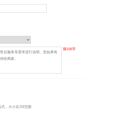
限
100
字
G格式，大小在2M范围