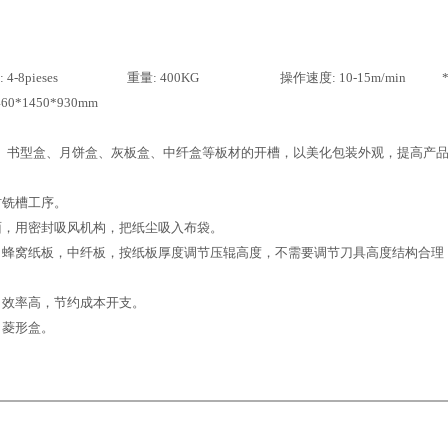
-8pieses 重量: 400KG 操作速度: 10-15m/min 
0*1450*930mm
书型盒、月饼盒、灰板盒、中纤盒等板材的开槽，以美化包装外观，提高产
材铣槽工序。
面，用密封吸风机构，把纸尘吸入布袋。
、蜂窝纸板，中纤板，按纸板厚度调节压辊高度，不需要调节刀具高度结构合理
，效率高，节约成本开支。
角菱形盒。