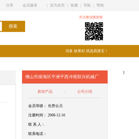
分享
会员服务
|
设为首页
|
收藏
|
导航
|
帮助
关注微信随身推
词多 效果好 就选易搜宝！
1
佛山市南海区平洲平西冲尾联兴机械厂
新加产品
|
公司介绍
会员等级：
免费会员
注册时间： 2008-12-16
联
系
人：
联系电话：