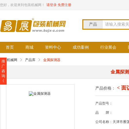
您好，欢迎来到包装机械网！
请登录
免费注册
产品
请输入搜索
首页
商城
资料中心
成功案例
行业展会
包装机械网
产品库
金属探测器
推
广
咨
金属探
询
《
< 面
产品价格：
产品型号：
品
牌：
公司名称：天津市雁