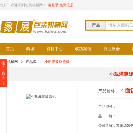
您好，欢迎来到包装机械网！
请登录
免费注册
产品
请输入搜索
首页
商城
资料中心
成功案例
行业展会
包装机械网
产品库
小瓶灌装旋盖机
推
广
咨
小瓶灌装
询
《
< 面
产品价格：
产品型号：
品
牌：
公司名称：常州汤姆