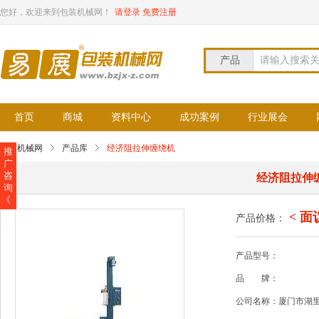
您好，欢迎来到包装机械网！
请登录
免费注册
产品
请输入搜索
首页
商城
资料中心
成功案例
行业展会
包装机械网
产品库
经济阻拉伸缠绕机
推
广
咨
经济阻拉伸
询
《
< 面
产品价格：
产品型号：
品
牌：
公司名称：厦门市湖