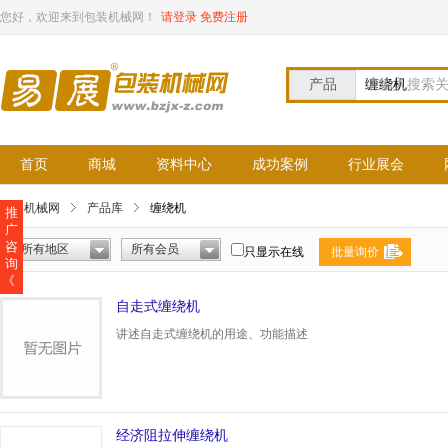
您好，欢迎来到包装机械网！
请登录
免费注册
产品
请输入搜索
首页
商城
资料中心
成功案例
行业展会
包装机械网
产品库
缠绕机
推
广
咨
所有地区
所有会员
只显示在线
批量询价
询
《
自走式缠绕机
讲述自走式缠绕机的用途、功能描述
经济阻拉伸缠绕机