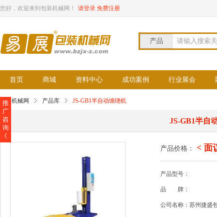
您好，欢迎来到包装机械网！
请登录
免费注册
产品
请输入搜索
首页
商城
资料中心
成功案例
行业展会
包装机械网
产品库
JS-GB1半自动缠绕机
推
广
咨
JS-GB1半
询
《
< 面
产品价格：
产品型号：
品
牌：
公司名称：苏州捷盛