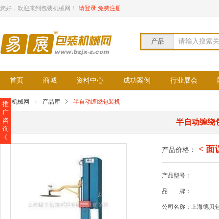
您好，欢迎来到包装机械网！
请登录
免费注册
产品
请输入搜索
首页
商城
资料中心
成功案例
行业展会
包装机械网
产品库
半自动缠绕包装机
推
广
咨
半自动缠绕
询
《
< 面
产品价格：
产品型号：
品
牌：
公司名称：上海德贝